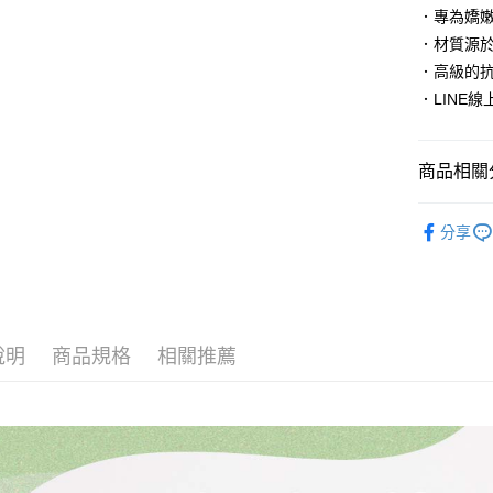
AFTEE先
．專為嬌嫩
相關說明
．材質源
【關於「A
．高級的
ATM付款
AFTEE
．LINE線
便利好安
１．簡單
２．便利
運送方式
３．安心
商品相關分
付款後 全
【「AFT
▶ 嬰幼兒必
每筆NT$1
１．於結帳
分享
付」結帳
𝐔𝐧𝐞𝐞
付款後 萊
２．訂單
３．收到繳
每筆NT$1
／ATM／
※ 請注意
付款後 7-
絡購買商品
說明
商品規格
相關推薦
先享後付
每筆NT$1
※ 交易是
是否繳費成
宅配
付客戶支
每筆NT$1
【注意事
１．透過由