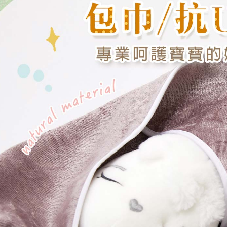
交易，需
求債權轉
２．關於
https://aft
３．未成
「AFTE
任。
４．使用「
即時審查
結果請求
５．嚴禁
形，恩沛
動。