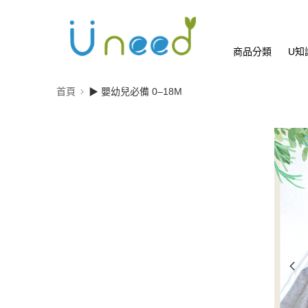
商品分類
U知
首頁
▶ 嬰幼兒必備 0–18M