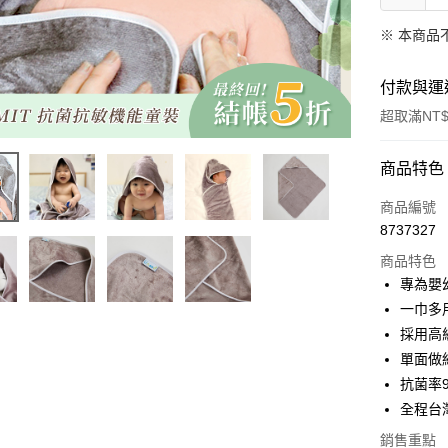
※ 本商品
付款與運
超取滿NT$
付款方式
商品特色
信用卡一
商品編號
8737327
LINE Pay
商品特色
Apple Pay
專為嬰
一巾多
街口支付
採用高
悠遊付
單面做
抗菌率
Google Pa
全程台
全盈+PAY
銷售重點