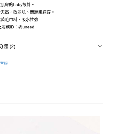
享後付
肌膚的baby設計。
於天然，敏弱肌、問題肌適穿。
FTEE先享後付」】
抗菌毛巾料，吸水性強。
先享後付是「在收到商品之後才付款」的支付方式。 讓您購物簡單
上服務ID：@uneed
心！
：不需註冊會員、不需綁卡、不需儲值。
：只要手機號碼，簡訊認證，即可結帳。
：先確認商品／服務後，再付款。
類 (2)
家取貨
EE先享後付」結帳流程】
備 0–18M
00，滿NT$2,000(含以上)免運費
方式選擇「AFTEE先享後付」後，將跳轉至「AFTEE先享後
客服
頁面，進行簡訊認證並確認金額後，即可完成結帳。
 最終回❤️全館𝟱折
爾富取貨
成立數日內，您將收到繳費通知簡訊。
費通知簡訊後14天內，點擊此簡訊中的連結，可透過四大超商
00，滿NT$2,000(含以上)免運費
網路銀行／等多元方式進行付款，方視為交易完成。
：結帳手續完成當下不需立刻繳費，但若您需要取消訂單，請聯
11取貨
的店家。未經商家同意取消之訂單仍視為有效，需透過AFTEE
繳納相關費用。
00，滿NT$2,000(含以上)免運費
否成功請以「AFTEE先享後付 」之結帳頁面顯示為準，若有關於
功／繳費後需取消欲退款等相關疑問，請聯繫「AFTEE先享後
援中心」
https://netprotections.freshdesk.com/support/home
00，滿NT$2,000(含以上)免運費
項】
恩沛科技股份有限公司提供之「AFTEE先享後付」服務完成之