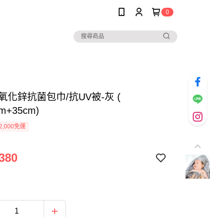
0
d 氧化鋅抗菌包巾/抗UV被-灰 (
cm+35cm)
2,000免運
380