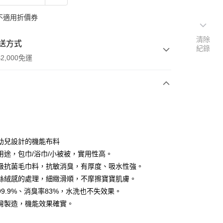
不適用折價券
清除
送方式
紀錄
2,000免運
次付款
幼兒設計的機能布料
用途，包巾/浴巾/小被被，實用性高。
級抗菌毛巾料，抗敏消臭，有厚度、吸水性強。
絲絨感的處理，細緻滑順，不摩擦寶寶肌膚。
99.9%、消臭率83%，水洗也不失效果。
y
灣製造，機能效果確實。