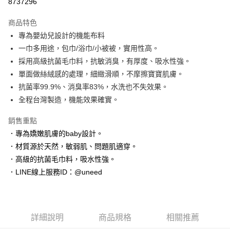
8737296
Apple Pay
商品特色
街口支付
專為嬰幼兒設計的機能布料
一巾多用途，包巾/浴巾/小被被，實用性高。
悠遊付
採用高級抗菌毛巾料，抗敏消臭，有厚度、吸水性強。
Google Pay
單面做絲絨感的處理，細緻滑順，不摩擦寶寶肌膚。
抗菌率99.9%、消臭率83%，水洗也不失效果。
全盈+PAY
全程台灣製造，機能效果確實。
AFTEE先享後付
銷售重點
相關說明
．專為嬌嫩肌膚的baby設計。
【關於「AFTEE先享後付」】
ATM付款
AFTEE先享後付是「在收到商品之後才付款」的支付方式。 讓您購物簡單
．材質源於天然，敏弱肌、問題肌適穿。
便利好安心！
．高級的抗菌毛巾料，吸水性強。
１．簡單：不需註冊會員、不需綁卡、不需儲值。
運送方式
２．便利：只要手機號碼，簡訊認證，即可結帳。
．LINE線上服務ID：@uneed
３．安心：先確認商品／服務後，再付款。
付款後 全家取貨
每筆NT$100，滿NT$2,000(含以上)免運費
【「AFTEE先享後付」結帳流程】
１．於結帳方式選擇「AFTEE先享後付」後，將跳轉至「AFTEE先享後付」
付款後 萊爾富取貨
結帳頁面，進行簡訊認證並確認金額後，即可完成結帳。
詳細說明
商品規格
相關推薦
２．訂單成立數日內，您將收到繳費通知簡訊。
每筆NT$100，滿NT$2,000(含以上)免運費