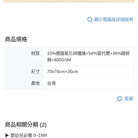
顯示電腦版詳細說明
商品規格
材質
10%德國氧化鋅纖維+54%莫代爾+36%精梳
棉+460GSM
尺寸
70x70cm+35cm
產地
台灣
客服
商品相關分類 (2)
▶ 嬰幼兒必備 0–18M