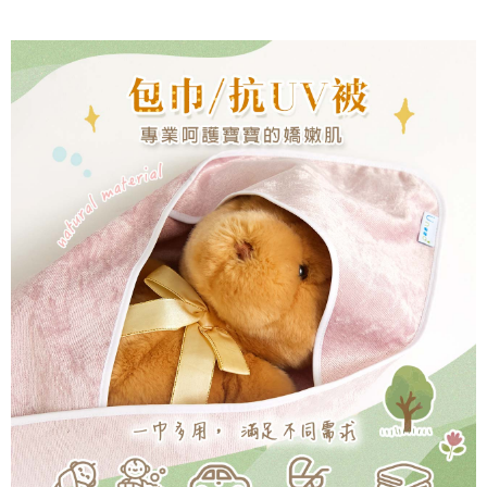
３．收到繳費通知簡訊後14天內，點擊此簡訊中的連結，可透過四大超商／
ATM／網路銀行／等多元方式進行付款，方視為交易完成。
付款後 7-11取貨
※ 請注意：結帳手續完成當下不需立刻繳費，但若您需要取消訂單，請聯絡
每筆NT$100，滿NT$2,000(含以上)免運費
購買商品的店家。未經商家同意取消之訂單仍視為有效，需透過AFTEE先享
後付繳納相關費用。
宅配
※ 交易是否成功請以「AFTEE先享後付 」之結帳頁面顯示為準，若有關於
是否繳費成功／繳費後需取消欲退款等相關疑問，請聯繫「AFTEE先享後付
每筆NT$100，滿NT$2,000(含以上)免運費
客戶支援中心」
https://netprotections.freshdesk.com/support/home
【注意事項】
１．透過由恩沛科技股份有限公司提供之「AFTEE先享後付」服務完成之交
易，需依本服務之必要範圍內提供個人資料，並將交易相關給付款項請求債
權轉讓予恩沛科技股份有限公司。
２．關於個人資料處理事宜，請瀏覽以下網址：
https://aftee.tw/terms/#terms3
３．未成年的使用者請事先徵得法定代理人或監護人之同意方可使用
「AFTEE先享後付」，若未經同意申辦者引起之損失，本公司不負相關責
任。
４．使用「AFTEE先享後付」時，將依據個別帳號之用戶狀況，依本公司即
時審查核予不同之上限額度；若仍有額度不足之情形，本公司將視審查結果
請求用戶進行身份認證。
５．嚴禁一人註冊多個帳號或使用他人資訊註冊。若發現惡意使用之情形，
恩沛科技股份有限公司將有權停止該用戶之使用額度並採取法律行動。