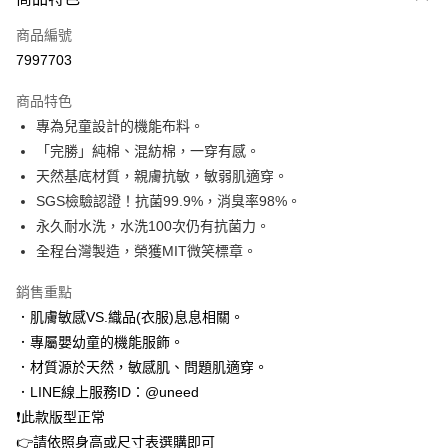
信用卡一次付款
商品編號
LINE Pay
7997703
Apple Pay
商品特色
街口支付
專為兒童設計的機能布料。
「完勝」純棉、混紡棉，一穿有感。
悠遊付
天然基底材質，親膚抗敏，敏弱肌適穿。
Google Pay
SGS檢驗認證！抗菌99.9%，消臭率98%。
永久耐水洗，水洗100次仍有抗菌力。
全盈+PAY
全程台灣製造，榮獲MIT微笑標章。
AFTEE先享後付
銷售重點
相關說明
．肌膚敏感VS.織品(衣服)息息相關。
【關於「AFTEE先享後付」】
ATM付款
AFTEE先享後付是「在收到商品之後才付款」的支付方式。 讓您購物簡單
．專屬嬰幼童的機能服飾。
便利好安心！
．材質源於天然，敏感肌、問題肌適穿。
１．簡單：不需註冊會員、不需綁卡、不需儲值。
運送方式
２．便利：只要手機號碼，簡訊認證，即可結帳。
．LINE線上服務ID：@uneed
３．安心：先確認商品／服務後，再付款。
付款後 全家取貨
❗此款版型正常
每筆NT$100，滿NT$2,000(含以上)免運費
👉請依照身高或尺寸表選購即可
【「AFTEE先享後付」結帳流程】