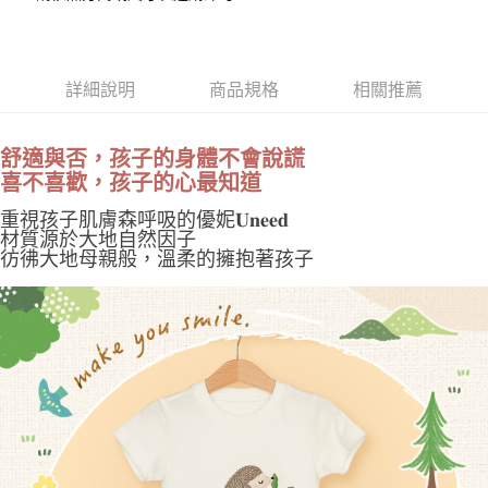
１．於結帳方式選擇「AFTEE先享後付」後，將跳轉至「AFTEE先享後付」
付款後 萊爾富取貨
結帳頁面，進行簡訊認證並確認金額後，即可完成結帳。
２．訂單成立數日內，您將收到繳費通知簡訊。
每筆NT$100，滿NT$2,000(含以上)免運費
３．收到繳費通知簡訊後14天內，點擊此簡訊中的連結，可透過四大超商／
詳細說明
商品規格
相關推薦
ATM／網路銀行／等多元方式進行付款，方視為交易完成。
付款後 7-11取貨
※ 請注意：結帳手續完成當下不需立刻繳費，但若您需要取消訂單，請聯絡
每筆NT$100，滿NT$2,000(含以上)免運費
購買商品的店家。未經商家同意取消之訂單仍視為有效，需透過AFTEE先享
後付繳納相關費用。
舒適與否，孩子的身體不會說謊
宅配
※ 交易是否成功請以「AFTEE先享後付 」之結帳頁面顯示為準，若有關於
喜不喜歡，孩子的心最知道
是否繳費成功／繳費後需取消欲退款等相關疑問，請聯繫「AFTEE先享後付
每筆NT$100，滿NT$2,000(含以上)免運費
客戶支援中心」
https://netprotections.freshdesk.com/support/home
重視孩子肌膚森呼吸的優妮𝐔𝐧𝐞𝐞𝐝
材質源於大地自然因子
國家/地區配送
查看運費
【注意事項】
彷彿大地母親般，溫柔的擁抱著孩子
１．透過由恩沛科技股份有限公司提供之「AFTEE先享後付」服務完成之交
易，需依本服務之必要範圍內提供個人資料，並將交易相關給付款項請求債
權轉讓予恩沛科技股份有限公司。
２．關於個人資料處理事宜，請瀏覽以下網址：
https://aftee.tw/terms/#terms3
３．未成年的使用者請事先徵得法定代理人或監護人之同意方可使用
「AFTEE先享後付」，若未經同意申辦者引起之損失，本公司不負相關責
任。
４．使用「AFTEE先享後付」時，將依據個別帳號之用戶狀況，依本公司即
時審查核予不同之上限額度；若仍有額度不足之情形，本公司將視審查結果
請求用戶進行身份認證。
５．嚴禁一人註冊多個帳號或使用他人資訊註冊。若發現惡意使用之情形，