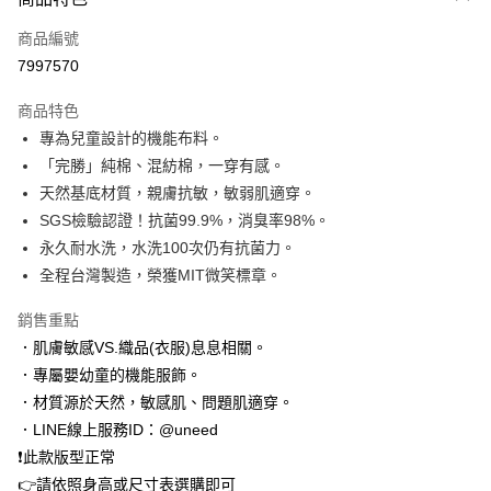
信用卡一次付款
商品編號
LINE Pay
7997570
Apple Pay
商品特色
街口支付
專為兒童設計的機能布料。
「完勝」純棉、混紡棉，一穿有感。
悠遊付
天然基底材質，親膚抗敏，敏弱肌適穿。
Google Pay
SGS檢驗認證！抗菌99.9%，消臭率98%。
永久耐水洗，水洗100次仍有抗菌力。
全盈+PAY
全程台灣製造，榮獲MIT微笑標章。
AFTEE先享後付
銷售重點
相關說明
．肌膚敏感VS.織品(衣服)息息相關。
【關於「AFTEE先享後付」】
ATM付款
AFTEE先享後付是「在收到商品之後才付款」的支付方式。 讓您購物簡單
．專屬嬰幼童的機能服飾。
便利好安心！
．材質源於天然，敏感肌、問題肌適穿。
１．簡單：不需註冊會員、不需綁卡、不需儲值。
運送方式
２．便利：只要手機號碼，簡訊認證，即可結帳。
．LINE線上服務ID：@uneed
３．安心：先確認商品／服務後，再付款。
付款後 全家取貨
❗此款版型正常
每筆NT$100，滿NT$2,000(含以上)免運費
👉請依照身高或尺寸表選購即可
【「AFTEE先享後付」結帳流程】