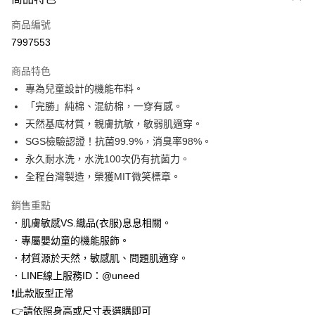
信用卡一次付款
商品編號
LINE Pay
7997553
Apple Pay
商品特色
街口支付
專為兒童設計的機能布料。
「完勝」純棉、混紡棉，一穿有感。
悠遊付
天然基底材質，親膚抗敏，敏弱肌適穿。
Google Pay
SGS檢驗認證！抗菌99.9%，消臭率98%。
永久耐水洗，水洗100次仍有抗菌力。
全盈+PAY
全程台灣製造，榮獲MIT微笑標章。
AFTEE先享後付
銷售重點
相關說明
．肌膚敏感VS.織品(衣服)息息相關。
【關於「AFTEE先享後付」】
ATM付款
AFTEE先享後付是「在收到商品之後才付款」的支付方式。 讓您購物簡單
．專屬嬰幼童的機能服飾。
便利好安心！
．材質源於天然，敏感肌、問題肌適穿。
１．簡單：不需註冊會員、不需綁卡、不需儲值。
運送方式
２．便利：只要手機號碼，簡訊認證，即可結帳。
．LINE線上服務ID：@uneed
３．安心：先確認商品／服務後，再付款。
付款後 全家取貨
❗此款版型正常
每筆NT$100，滿NT$2,000(含以上)免運費
👉請依照身高或尺寸表選購即可
【「AFTEE先享後付」結帳流程】