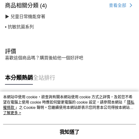
商品相關分類 (4)
查看全部
▶ 兒童日常機能穿著
▪ 抗敏抗菌系列
評價
喜歡這個商品嗎？購買後給他一個好評吧
本分類熱銷
全站排行
本網站中使用 cookie，欲查詢有關本網站使用 cookie 方式之詳情，及若您不希
熱門標籤
望在電腦上使用 cookie 時應如何變更電腦的 cookie 設定，請參閱本網站「
隱私
權條款
」之 Cookie 聲明。您繼續使用本網站即表示您同意本公司得按本網站使
用條款之 Cookie 聲明使用 cookie。
了解更多 >
我知道了