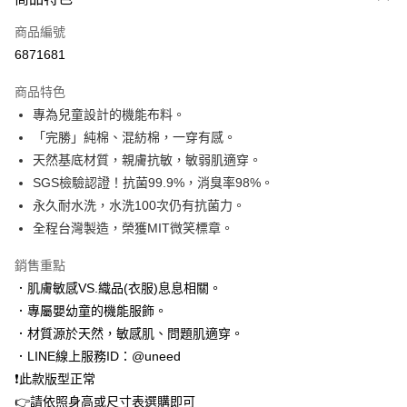
信用卡一次付款
商品編號
LINE Pay
6871681
Apple Pay
商品特色
街口支付
專為兒童設計的機能布料。
「完勝」純棉、混紡棉，一穿有感。
悠遊付
天然基底材質，親膚抗敏，敏弱肌適穿。
Google Pay
SGS檢驗認證！抗菌99.9%，消臭率98%。
永久耐水洗，水洗100次仍有抗菌力。
全盈+PAY
全程台灣製造，榮獲MIT微笑標章。
AFTEE先享後付
銷售重點
相關說明
．肌膚敏感VS.織品(衣服)息息相關。
【關於「AFTEE先享後付」】
ATM付款
AFTEE先享後付是「在收到商品之後才付款」的支付方式。 讓您購物簡單
．專屬嬰幼童的機能服飾。
便利好安心！
．材質源於天然，敏感肌、問題肌適穿。
１．簡單：不需註冊會員、不需綁卡、不需儲值。
運送方式
２．便利：只要手機號碼，簡訊認證，即可結帳。
．LINE線上服務ID：@uneed
３．安心：先確認商品／服務後，再付款。
付款後 全家取貨
❗此款版型正常
每筆NT$100，滿NT$2,000(含以上)免運費
👉請依照身高或尺寸表選購即可
【「AFTEE先享後付」結帳流程】